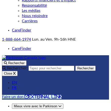
Rapports financiers et d’impact
Responsabilité
Les médias
Nous rejoindre
Carrières
CareFinder
1-888-664-1974
Lun. au Ven. 9h-16h HNE
CareFinder
Rechercher
Rechercher:
Rechercher
Close
EN
FR
external link
Faire un don
Mieux vivre avec le Parkinson