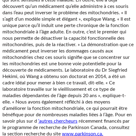
qui sont sensibles à cette maladie. En outre, elle a déjà
découvert qu’un médicament qu’elle administre à ces souris
dans l’eau peut inverser le problème des mitochondries. « Il
s’agit d’un modèle simple et élégant », explique Wang. « Il est
unique parce qu’il induit une perte chronique de la fonction
mitochondriale à l’âge adulte. En outre, c’est le premier qui
nous permette de désactiver la capacité fonctionnelle des
mitochondries, puis de la réactiver. » La démonstration que ce
médicament peut inverser les dommages causés aux
mitochondries chez ces souris signifie que se concentrer sur
les mitochondries est une bonne voie potentielle pour la
découverte de médicaments. Le laboratoire du Dr Siegfried
Hekimi, où Wang a obtenu son doctorat en 2014, a été un
cadre idéal pour mener à bien ce travail, dit-elle. « Ce
laboratoire travaille sur le vieillissement et ce type de
maladies dépendantes de l’âge depuis 20 ans », explique-t-
elle. « Nous avons également réfléchi à des moyens
d’améliorer la fonction mitochondriale, ce qui pourrait être
bénéfique pour de nombreuses maladies liées à l’âge. Pour en
savoir plus sur d
‘autres chercheurs
récemment financés par
le programme de recherche de Parkinson Canada, consultez
la section recherche du site
www.parkinson.ca.