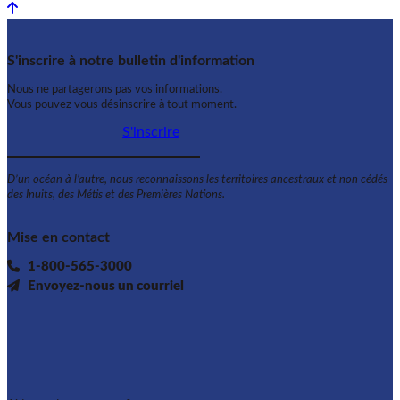
Back to top
S'inscrire à notre bulletin d'information
Nous ne partagerons pas vos informations.
Vous pouvez vous désinscrire à tout moment.
S'inscrire
D’un océan à l’autre, nous reconnaissons les territoires ancestraux et non cédés
des Inuits, des Métis et des Premières Nations.
Mise en contact
1-800-565-3000
Envoyez-nous un courriel