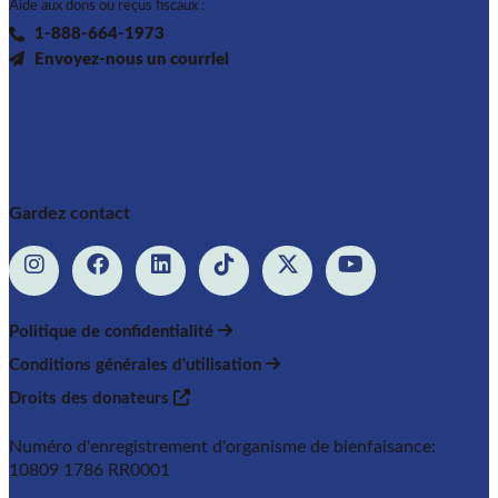
Aide aux dons ou reçus fiscaux :
1-888-664-1973
Envoyez-nous un courriel
Gardez contact
Politique de confidentialité
Conditions générales d'utilisation
Droits des donateurs
Numéro d'enregistrement d'organisme de bienfaisance:
10809 1786 RR0001