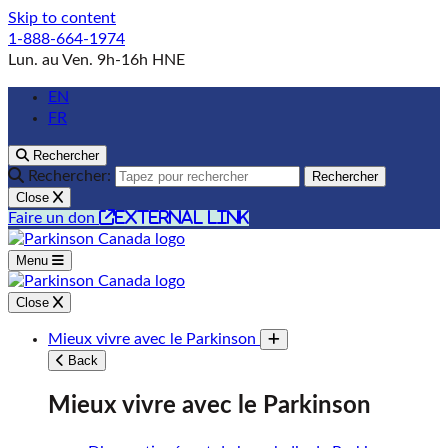
Skip to content
1-888-664-1974
Lun. au Ven. 9h-16h HNE
EN
FR
Rechercher
Rechercher:
Rechercher
Close
external link
Faire un don
Menu
Close
Mieux vivre avec le Parkinson
Toggle submenu
Back
Mieux vivre avec le Parkinson