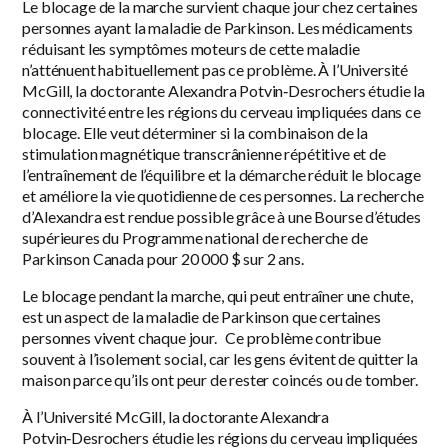
Le blocage de la marche survient chaque jour chez certaines
personnes ayant la maladie de Parkinson. Les médicaments
réduisant les symptômes moteurs de cette maladie
n’atténuent habituellement pas ce problème. À l’Université
McGill, la doctorante Alexandra Potvin‑Desrochers étudie la
connectivité entre les régions du cerveau impliquées dans ce
blocage. Elle veut déterminer si la combinaison de la
stimulation magnétique transcrânienne répétitive et de
l’entraînement de l’équilibre et la démarche réduit le blocage
et améliore la vie quotidienne de ces personnes. La recherche
d’Alexandra est rendue possible grâce à une Bourse d’études
supérieures du Programme national de recherche de
Parkinson Canada pour 20 000 $ sur 2 ans.
Le blocage pendant la marche, qui peut entraîner une chute,
est un aspect de la maladie de Parkinson que certaines
personnes vivent chaque jour. Ce problème contribue
souvent à l’isolement social, car les gens évitent de quitter la
maison parce qu’ils ont peur de rester coincés ou de tomber.
À l’Université McGill, la doctorante Alexandra
Potvin‑Desrochers étudie les régions du cerveau impliquées