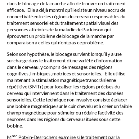
dans le blocage de la marche afin de trouver un traitement
efficace. Elle a déjà montré qu’il existe un niveau accru de
connectivité entre les régions du cerveau responsables du
traitement sensoriel et du traitement spatial visuel des
personnes atteintes de la maladie de Parkinson qui
éprouvent un problème de blocage de la marche par
comparaison à celles qui n’ont pas ce problème.
Selon son hypothèse, le blocage survient lorsqu’il y a une
surcharge dans le traitement d’une variété d’information
dans le cerveau, y compris de messages des régions
cognitives, limbiques, motrices et sensorielles. Elle utilise
maintenant la stimulation magnétique transcrânienne
répétitive (SMTr) pour localiser les régions précises du
cerveau qui interviennent dans le traitement des données
sensorielles. Cette technique non invasive consiste à placer
une bobine magnétique sur le cuir chevelu et à créer un faible
champ magnétique pour stimuler ou réduire l’activité des
neurones dans les régions du cerveau situées sous cette
bobine.
me
M
Potvin‑Desrochers examine si le traitement par la