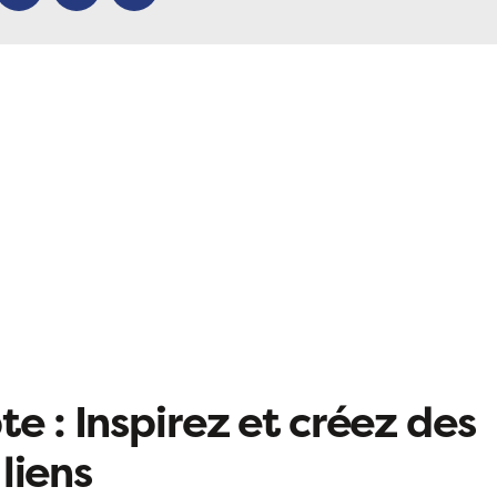
ok
X
LinkedIn
Email
e : Inspirez et créez des
liens