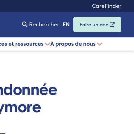
CareFinder
Rechercher
EN
Faire un don
ces et ressources
À propos de nous
andonnée
lymore