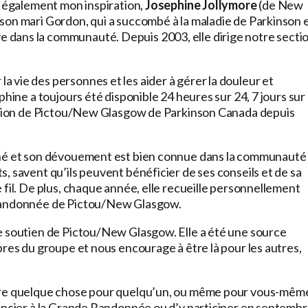
t également mon inspiration,
Josephine Jollymore
(de New
son mari Gordon, qui a succombé à la maladie de Parkinson 
dans la communauté. Depuis 2003, elle dirige notre secti
 vie des personnes et les aider à gérer la douleur et
hine a toujours été disponible 24 heures sur 24, 7 jours sur 
section de Pictou/New Glasgow de Parkinson Canada depuis
rné et son dévouement est bien connue dans la communauté
, savent qu’ils peuvent bénéficier de ses conseils et de sa
 fil. De plus, chaque année, elle recueille personnellement
 Randonnée de Pictou/New Glasgow.
e soutien de Pictou/New Glasgow. Elle a été une source
bres du groupe et nous encourage à être là pour les autres,
aire quelque chose pour quelqu’un, ou même pour vous-mêm
nancier à la Grande Randonnée ou d’y participer en septembr