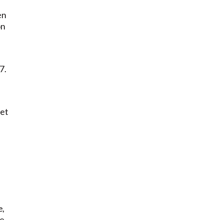
en
on
7.
 et
e,
e.