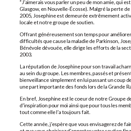
“J’aimerais vous parler un peu de mon amie, qui es
Glasgow, en Nouvelle-Écosse). Malgré la perte de 
2005, Josephine est demeurée extrêmement active 
locale et notre groupe de soutien.
Offrant généreusement son temps pour améliorer la
difficultés que cause la maladie de Parkinson, Josep
Bénévole dévouée, elle dirige les efforts de la 
2003.
La réputation de Josephine pour son travail acha
au sein du groupe. Les membres, passés et présents
bienveillance simplement en lui passant un coup de
une part importante des fonds lors de la Grande
En bref, Josephine est le coeur de notre Groupe d
d’inspiration pour moi ainsi que pour tous les mem
tout comme elle l’a toujours fait.
Cette année, j’espère que vous envisagerez de f
et que vous choisirez d’apporter votre soutien fi