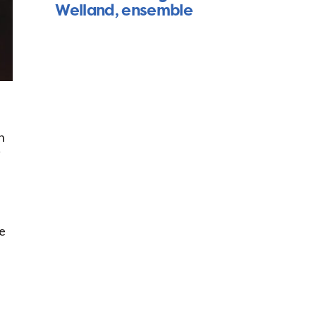
Welland, ensemble
n
le