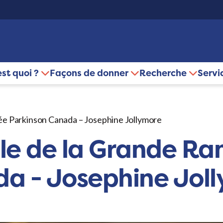
est quoi ?
Façons de donner
Recherche
Servi
ée Parkinson Canada – Josephine Jollymore
ale de la Grande R
da - Josephine Jol